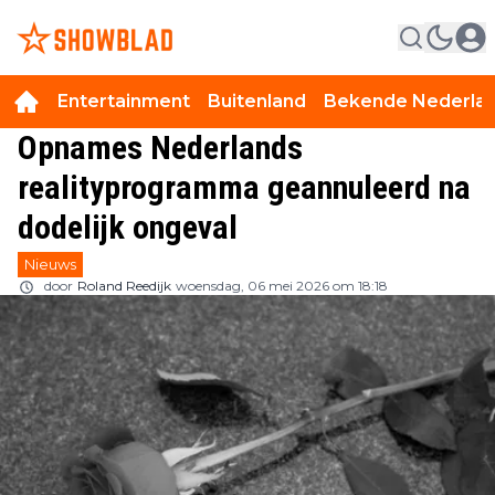
Entertainment
Buitenland
Bekende Nederla
Opnames Nederlands
realityprogramma geannuleerd na
dodelijk ongeval
Nieuws
door
Roland Reedijk
woensdag, 06 mei 2026 om 18:18