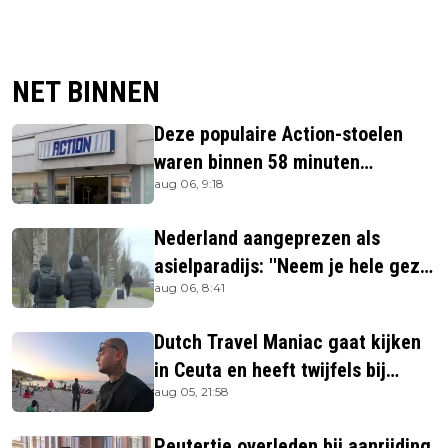
NET BINNEN
Deze populaire Action-stoelen
waren binnen 58 minuten
aug 06, 9:18
uitverkocht zijn vandaag weer te
verkrijgen
Nederland aangeprezen als
asielparadijs: ''Neem je hele gezin
aug 06, 8:41
mee''
Dutch Travel Maniac gaat kijken
in Ceuta en heeft twijfels bij
aug 05, 21:58
berichtgeving media
Peutertje overleden bij aanrijding