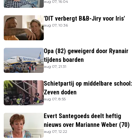
aug 07, 16:04
is
'DIT verbergt B&B-Jiry voor Iris'
aug 07, 10:36
Opa (82) geweigerd door Ryanair
tijdens boarden
aug 07, 21:31
Schietpartij op middelbare school:
Zeven doden
aug 07, 8:55
Evert Santegoeds deelt heftig
nieuws over Marianne Weber (70)
aug 07, 12:22