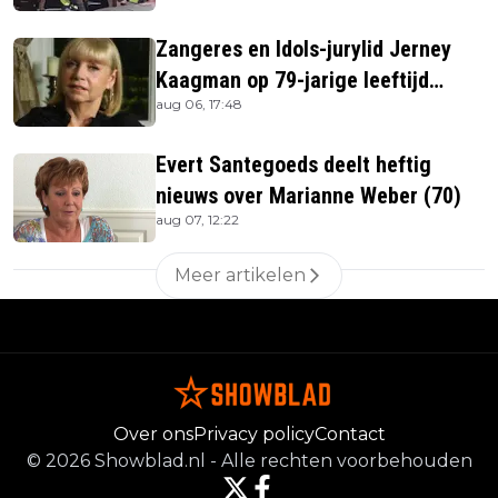
Zangeres en Idols-jurylid Jerney
Kaagman op 79-jarige leeftijd
aug 06, 17:48
overleden
Evert Santegoeds deelt heftig
nieuws over Marianne Weber (70)
aug 07, 12:22
Meer artikelen
Over ons
Privacy policy
Contact
©
2026
Showblad.nl
-
Alle rechten voorbehouden