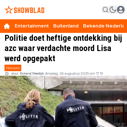
Entertainment
Buitenland
Bekende Nederla
Politie doet heftige ontdekking bij
azc waar verdachte moord Lisa
werd opgepakt
Nieuws
door
Roland Reedijk
dinsdag, 26 augustus 2025 om 17:19