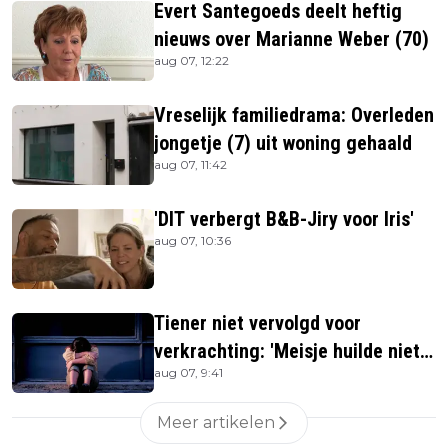
Evert Santegoeds deelt heftig
nieuws over Marianne Weber (70)
aug 07, 12:22
Vreselijk familiedrama: Overleden
jongetje (7) uit woning gehaald
aug 07, 11:42
'DIT verbergt B&B-Jiry voor Iris'
aug 07, 10:36
Tiener niet vervolgd voor
verkrachting: 'Meisje huilde niet
aug 07, 9:41
hard genoeg'
Meer artikelen