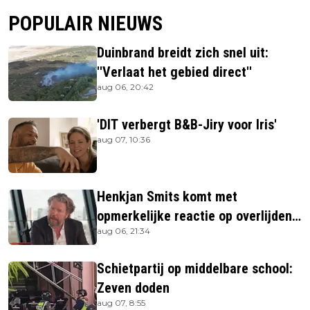
POPULAIR NIEUWS
Duinbrand breidt zich snel uit:
''Verlaat het gebied direct''
aug 06, 20:42
'DIT verbergt B&B-Jiry voor Iris'
aug 07, 10:36
Henkjan Smits komt met
opmerkelijke reactie op overlijden
aug 06, 21:34
Jerney Kaagman
Schietpartij op middelbare school:
Zeven doden
aug 07, 8:55