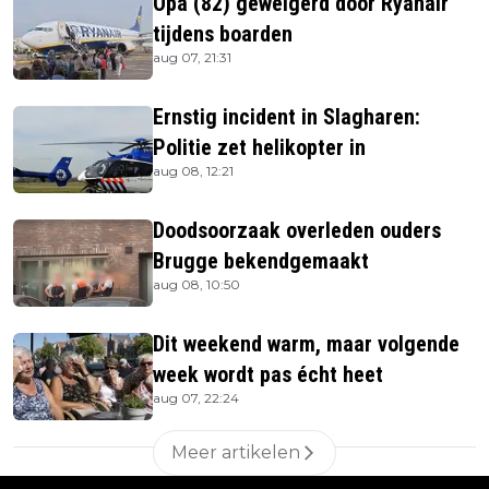
Opa (82) geweigerd door Ryanair
tijdens boarden
aug 07, 21:31
Ernstig incident in Slagharen:
Politie zet helikopter in
aug 08, 12:21
Doodsoorzaak overleden ouders
Brugge bekendgemaakt
aug 08, 10:50
Dit weekend warm, maar volgende
week wordt pas écht heet
aug 07, 22:24
Meer artikelen