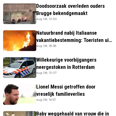
Doodsoorzaak overleden ouders
Brugge bekendgemaakt
aug 08, 10:50
Natuurbrand nabij Italiaanse
vakantiebestemming: Toeristen uit
aug 08, 18:58
verblijven gehaald
Willekeurige voorbijgangers
neergestoken in Rotterdam
aug 08, 13:07
Lionel Messi getroffen door
vreselijk familieverlies
aug 08, 16:57
Baby weggehaald van vrouw die in