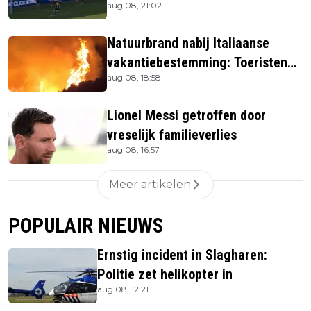
aug 08, 21:02
stadion
Natuurbrand nabij Italiaanse
vakantiebestemming: Toeristen
aug 08, 18:58
uit verblijven gehaald
Lionel Messi getroffen door
vreselijk familieverlies
aug 08, 16:57
Meer artikelen
POPULAIR NIEUWS
Ernstig incident in Slagharen:
Politie zet helikopter in
aug 08, 12:21