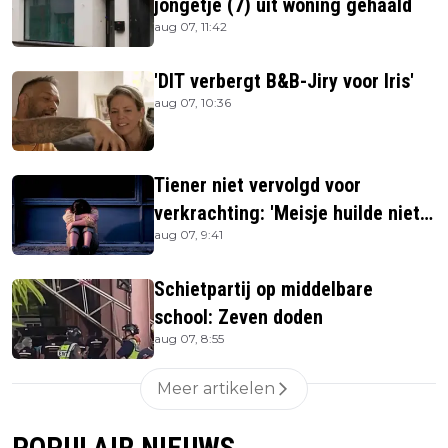
jongetje (7) uit woning gehaald
aug 07, 11:42
'DIT verbergt B&B-Jiry voor Iris'
aug 07, 10:36
Tiener niet vervolgd voor
verkrachting: 'Meisje huilde niet
aug 07, 9:41
hard genoeg'
Schietpartij op middelbare
school: Zeven doden
aug 07, 8:55
Meer artikelen