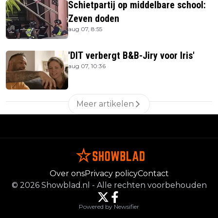
Schietpartij op middelbare school:
Zeven doden
aug 07, 8:55
'DIT verbergt B&B-Jiry voor Iris'
aug 07, 10:36
Meer artikelen
Over ons
Privacy policy
Contact
©
2026
Showblad.nl
-
Alle rechten voorbehouden
Powered by Newsifier