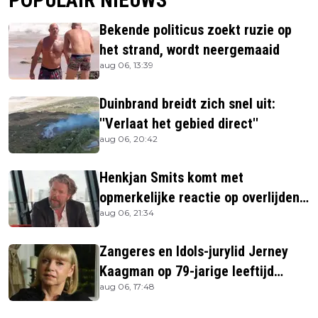
POPULAIR NIEUWS
Bekende politicus zoekt ruzie op
het strand, wordt neergemaaid
aug 06, 13:39
Duinbrand breidt zich snel uit:
''Verlaat het gebied direct''
aug 06, 20:42
Henkjan Smits komt met
opmerkelijke reactie op overlijden
aug 06, 21:34
Jerney Kaagman
Zangeres en Idols-jurylid Jerney
Kaagman op 79-jarige leeftijd
aug 06, 17:48
overleden