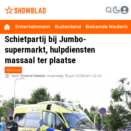
Entertainment
Buitenland
Bekende Nederla
Schietpartij bij Jumbo-
supermarkt, hulpdiensten
massaal ter plaatse
Nieuws
door
Roland Reedijk
maandag, 15 juni 2026 om 22:42