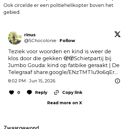
Ook circelde er een politiehelikopter boven het
gebied.
rinus
@
SChocolonie
·
Follow
Teziek voor woorden en kind is weer de 
klos door die gekken 🫣🫣Schietpartij bij 
Jumbo Gouda: kind op fatbike geraakt | De 
Telegraaf 
share.google/ENzTMT1u9o6qEr…
8:02 PM · Jun 15, 2026
0
Reply
Copy link
Read more on X
Zwaargewond