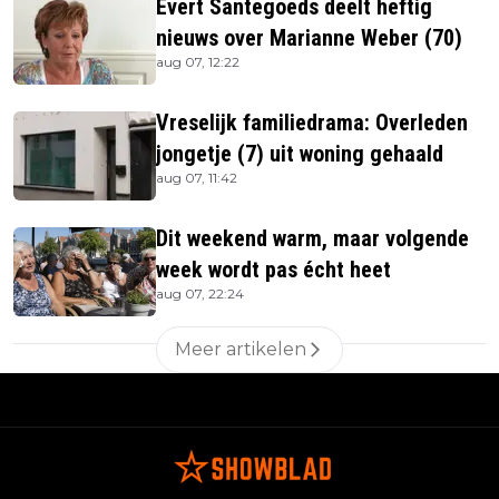
Evert Santegoeds deelt heftig
nieuws over Marianne Weber (70)
aug 07, 12:22
Vreselijk familiedrama: Overleden
jongetje (7) uit woning gehaald
aug 07, 11:42
Dit weekend warm, maar volgende
week wordt pas écht heet
aug 07, 22:24
Meer artikelen