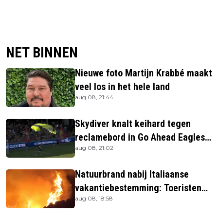
NET BINNEN
Nieuwe foto Martijn Krabbé maakt
veel los in het hele land
aug 08, 21:44
Skydiver knalt keihard tegen
reclamebord in Go Ahead Eagles-
aug 08, 21:02
stadion
Natuurbrand nabij Italiaanse
vakantiebestemming: Toeristen
aug 08, 18:58
uit verblijven gehaald