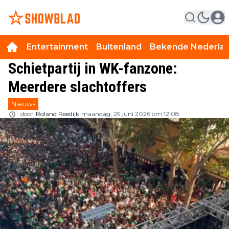
Entertainment
Buitenland
Bekende Nederla
Schietpartij in WK-fanzone:
Meerdere slachtoffers
Nieuws
door
Roland Reedijk
maandag, 29 juni 2026 om 12:08