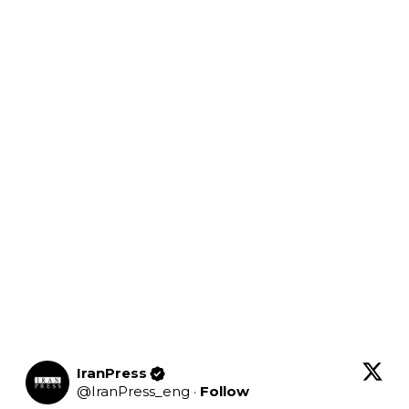
IranPress
@
IranPress_eng
·
Follow