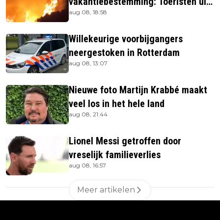
vakantiebestemming: Toeristen uit
aug 08, 18:58
verblijven gehaald
Willekeurige voorbijgangers
neergestoken in Rotterdam
aug 08, 13:07
Nieuwe foto Martijn Krabbé maakt
veel los in het hele land
aug 08, 21:44
Lionel Messi getroffen door
vreselijk familieverlies
aug 08, 16:57
Meer artikelen