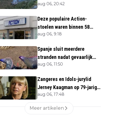
aug 06, 20:42
direct''
Deze populaire Action-
stoelen waren binnen 58
aug 06, 9:18
minuten uitverkocht zijn
vandaag weer te verkrijgen
Spanje sluit meerdere
stranden nadat gevaarlijk
aug 06, 11:50
zeedier opduikt
Zangeres en Idols-jurylid
Jerney Kaagman op 79-jarige
aug 06, 17:48
leeftijd overleden
Meer artikelen