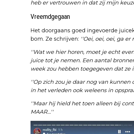
heb er vertrouwen in dat zij mijn keuze
Vreemdgegaan
Het doorgaans goed ingevoerde juice
bom. Ze schrijven:
''Oei, oei, oei, ga e
''Wat we hier horen, moet je echt ev
juice tot je nemen. Een aantal bron
week zou hebben toegegeven dat ze i
''Op zich zou je daar nog van kunne
in het verleden ook weleens in opspraa
''Maar hij hield het toen alleen bij co
MAAR...''