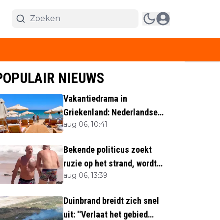
POPULAIR NIEUWS
Vakantiedrama in
Griekenland: Nederlandse
aug 06, 10:41
(40) omgekomen
Bekende politicus zoekt
ruzie op het strand, wordt
aug 06, 13:39
neergemaaid
Duinbrand breidt zich snel
uit: ''Verlaat het gebied