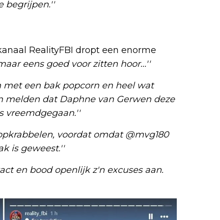
 begrijpen.''
kanaal RealityFBI dropt een enorme
r maar eens goed voor zitten hoor...''
en met een bak popcorn en heel wat
nen melden dat Daphne van Gerwen deze
s vreemdgegaan.''
n opkrabbelen, voordat omdat @mvg180
k is geweest.''
ntact en bood openlijk z'n excuses aan.