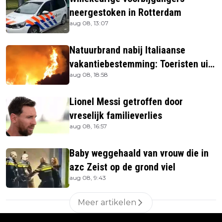
neergestoken in Rotterdam
aug 08, 13:07
Natuurbrand nabij Italiaanse
vakantiebestemming: Toeristen uit
aug 08, 18:58
verblijven gehaald
Lionel Messi getroffen door
vreselijk familieverlies
aug 08, 16:57
Baby weggehaald van vrouw die in
azc Zeist op de grond viel
aug 08, 9:43
Meer artikelen