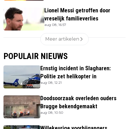
Lionel Messi getroffen door
vreselijk familieverlies
aug 08, 16:57
Meer artikelen
POPULAIR NIEUWS
Ernstig incident in Slagharen:
Politie zet helikopter in
aug 08, 12:21
Doodsoorzaak overleden ouders
Brugge bekendgemaakt
aug 08, 10:50
Willekeurige voorbijgangers