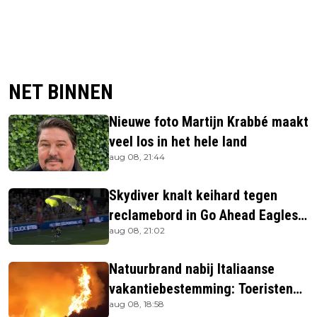
NET BINNEN
Nieuwe foto Martijn Krabbé maakt
veel los in het hele land
aug 08, 21:44
Skydiver knalt keihard tegen
reclamebord in Go Ahead Eagles-
aug 08, 21:02
stadion
Natuurbrand nabij Italiaanse
vakantiebestemming: Toeristen
aug 08, 18:58
uit verblijven gehaald