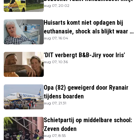
aug 07, 20:02
Huisarts komt niet opdagen bij
euthanasie, shock als blijkt waar ze
aug 07, 16:04
is
'DIT verbergt B&B-Jiry voor Iris'
aug 07, 10:36
Opa (82) geweigerd door Ryanair
tijdens boarden
aug 07, 21:31
Schietpartij op middelbare school:
Zeven doden
aug 07, 8:55