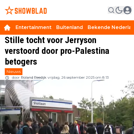
Entertainment
Buitenland
Bekende Nederla
Stille tocht voor Jerryson
verstoord door pro-Palestina
betogers
Nieuws
door
Roland Reedijk
vrijdag, 26 september 2025 om 8:13