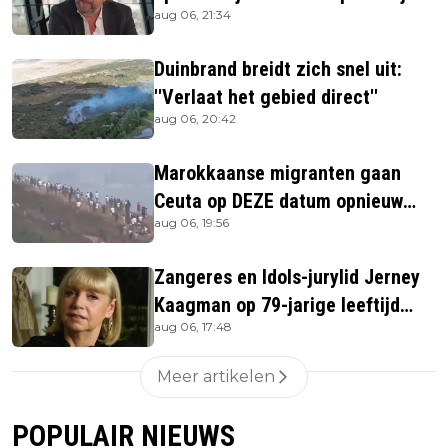
aug 06, 21:34
Jerney Kaagman
Duinbrand breidt zich snel uit:
''Verlaat het gebied direct''
aug 06, 20:42
Marokkaanse migranten gaan
Ceuta op DEZE datum opnieuw
aug 06, 19:56
bestormen
Zangeres en Idols-jurylid Jerney
Kaagman op 79-jarige leeftijd
aug 06, 17:48
overleden
Meer artikelen
POPULAIR NIEUWS