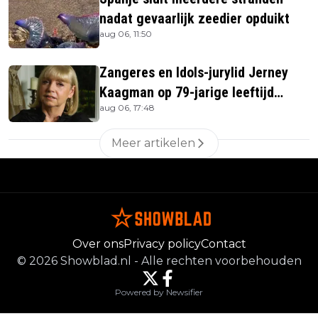
nadat gevaarlijk zeedier opduikt
aug 06, 11:50
Zangeres en Idols-jurylid Jerney
Kaagman op 79-jarige leeftijd
aug 06, 17:48
overleden
Meer artikelen
Over ons
Privacy policy
Contact
©
2026
Showblad.nl
-
Alle rechten voorbehouden
Powered by Newsifier