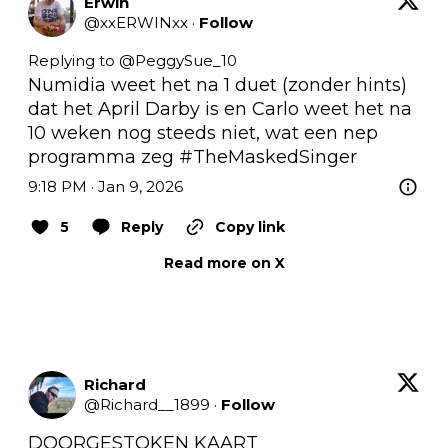
Erwin
@
xxERWINxx
·
Follow
Replying to @
PeggySue_10
Numidia weet het na 1 duet (zonder hints) 
dat het April Darby is en Carlo weet het na 
10 weken nog steeds niet, wat een nep 
programma zeg 
#TheMaskedSinger
9:18 PM · Jan 9, 2026
5
Reply
Copy link
Read more on X
Richard
@
Richard__1899
·
Follow
DOORGESTOKEN KAART 