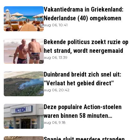
Vakantiedrama in Griekenland:
Nederlandse (40) omgekomen
aug 06, 10:41
Bekende politicus zoekt ruzie op
het strand, wordt neergemaaid
aug 06, 13:39
Duinbrand breidt zich snel uit:
''Verlaat het gebied direct''
aug 06, 20:42
Deze populaire Action-stoelen
waren binnen 58 minuten
aug 06, 9:18
uitverkocht zijn vandaag weer te
verkrijgen
Spanje sluit meerdere stranden