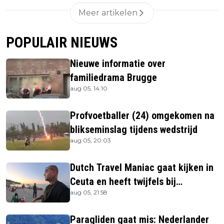
Meer artikelen
POPULAIR NIEUWS
Nieuwe informatie over
familiedrama Brugge
aug 05, 14:10
Profvoetballer (24) omgekomen na
blikseminslag tijdens wedstrijd
aug 05, 20:03
Dutch Travel Maniac gaat kijken in
Ceuta en heeft twijfels bij
aug 05, 21:58
berichtgeving media
Paragliden gaat mis: Nederlander