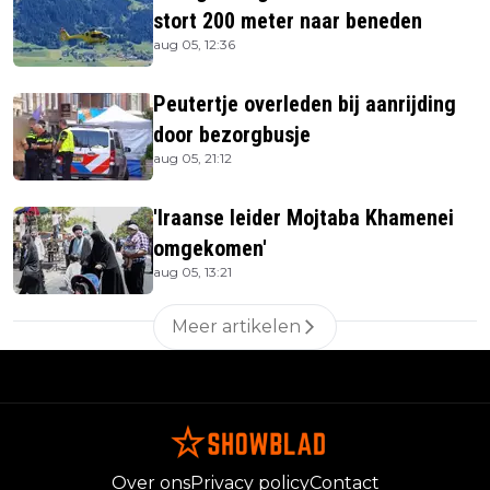
stort 200 meter naar beneden
aug 05, 12:36
Peutertje overleden bij aanrijding
door bezorgbusje
aug 05, 21:12
'Iraanse leider Mojtaba Khamenei
omgekomen'
aug 05, 13:21
Meer artikelen
Over ons
Privacy policy
Contact