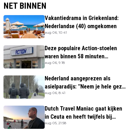
NET BINNEN
Vakantiedrama in Griekenland:
Nederlandse (40) omgekomen
aug 06, 10:41
Deze populaire Action-stoelen
waren binnen 58 minuten
aug 06, 9:18
uitverkocht zijn vandaag weer te
verkrijgen
Nederland aangeprezen als
asielparadijs: ''Neem je hele gezin
aug 06, 8:41
mee''
Dutch Travel Maniac gaat kijken
in Ceuta en heeft twijfels bij
aug 05, 21:58
berichtgeving media