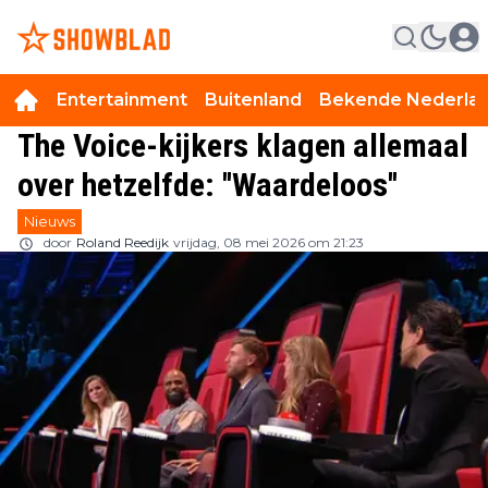
Entertainment
Buitenland
Bekende Nederla
The Voice-kijkers klagen allemaal
over hetzelfde: ''Waardeloos''
Nieuws
door
Roland Reedijk
vrijdag, 08 mei 2026 om 21:23