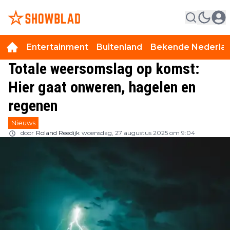
Entertainment
Buitenland
Bekende Nederla
Totale weersomslag op komst:
Hier gaat onweren, hagelen en
regenen
Nieuws
door
Roland Reedijk
woensdag, 27 augustus 2025 om 9:04