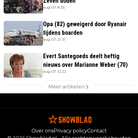
Zeven doden
aug 07, 8:55
Opa (82) geweigerd door Ryanair
tijdens boarden
aug 07, 21:31
Evert Santegoeds deelt heftig
nieuws over Marianne Weber (70)
aug 07, 12:22
Meer artikelen
Over ons
Privacy policy
Contact