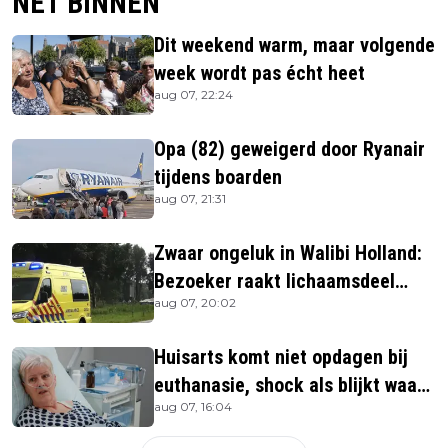
NET BINNEN
Dit weekend warm, maar volgende
week wordt pas écht heet
aug 07, 22:24
Opa (82) geweigerd door Ryanair
tijdens boarden
aug 07, 21:31
Zwaar ongeluk in Walibi Holland:
Bezoeker raakt lichaamsdeel
aug 07, 20:02
kwijt
Huisarts komt niet opdagen bij
euthanasie, shock als blijkt waar
aug 07, 16:04
ze is