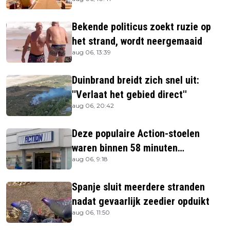
Bekende politicus zoekt ruzie op
het strand, wordt neergemaaid
aug 06, 13:39
Duinbrand breidt zich snel uit:
''Verlaat het gebied direct''
aug 06, 20:42
Deze populaire Action-stoelen
waren binnen 58 minuten
aug 06, 9:18
uitverkocht zijn vandaag weer te
verkrijgen
Spanje sluit meerdere stranden
nadat gevaarlijk zeedier opduikt
aug 06, 11:50