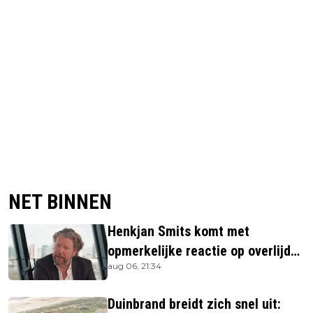
NET BINNEN
Henkjan Smits komt met
opmerkelijke reactie op overlijden
aug 06, 21:34
Jerney Kaagman
Duinbrand breidt zich snel uit: