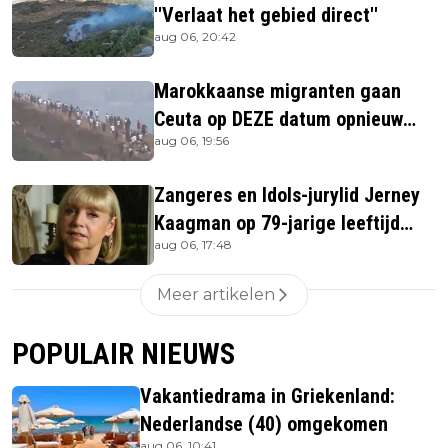
''Verlaat het gebied direct''
aug 06, 20:42
Marokkaanse migranten gaan
Ceuta op DEZE datum opnieuw
aug 06, 19:56
bestormen
Zangeres en Idols-jurylid Jerney
Kaagman op 79-jarige leeftijd
aug 06, 17:48
overleden
Meer artikelen
POPULAIR NIEUWS
Vakantiedrama in Griekenland:
Nederlandse (40) omgekomen
aug 06, 10:41