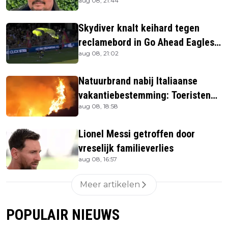
aug 08, 21:44
Skydiver knalt keihard tegen
reclamebord in Go Ahead Eagles-
aug 08, 21:02
stadion
Natuurbrand nabij Italiaanse
vakantiebestemming: Toeristen
aug 08, 18:58
uit verblijven gehaald
Lionel Messi getroffen door
vreselijk familieverlies
aug 08, 16:57
Meer artikelen
POPULAIR NIEUWS