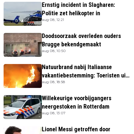
Ernstig incident in Slagharen:
Politie zet helikopter in
aug 08, 12:21
Doodsoorzaak overleden ouders
Brugge bekendgemaakt
aug 08, 10:50
Natuurbrand nabij Italiaanse
vakantiebestemming: Toeristen uit
aug 08, 18:58
verblijven gehaald
Willekeurige voorbijgangers
neergestoken in Rotterdam
aug 08, 13:07
Lionel Messi getroffen door