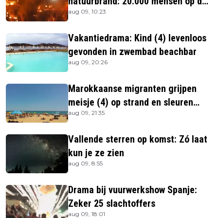
natuurbrand: 20.000 mensen op de
aug 09, 10:23
vlucht
Vakantiedrama: Kind (4) levenloos
gevonden in zwembad beachbar
aug 09, 20:26
Marokkaanse migranten grijpen
meisje (4) op strand en sleuren
aug 09, 21:35
haar in zee
Vallende sterren op komst: Zó laat
kun je ze zien
aug 09, 8:55
Drama bij vuurwerkshow Spanje:
Zeker 25 slachtoffers
aug 09, 18:01