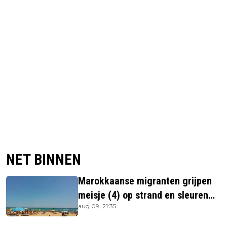
NET BINNEN
Marokkaanse migranten grijpen
meisje (4) op strand en sleuren
aug 09, 21:35
haar in zee