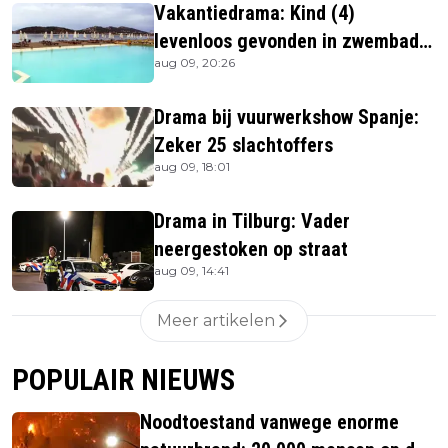
Vakantiedrama: Kind (4)
levenloos gevonden in zwembad
aug 09, 20:26
beachbar
Drama bij vuurwerkshow Spanje:
Zeker 25 slachtoffers
aug 09, 18:01
Drama in Tilburg: Vader
neergestoken op straat
aug 09, 14:41
Meer artikelen
POPULAIR NIEUWS
Noodtoestand vanwege enorme