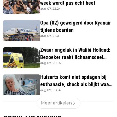
week wordt pas écht heet
aug 07, 22:24
Opa (82) geweigerd door Ryanair
tijdens boarden
aug 07, 21:31
Zwaar ongeluk in Walibi Holland:
Bezoeker raakt lichaamsdeel
aug 07, 20:02
kwijt
Huisarts komt niet opdagen bij
euthanasie, shock als blijkt waar
aug 07, 16:04
ze is
Meer artikelen