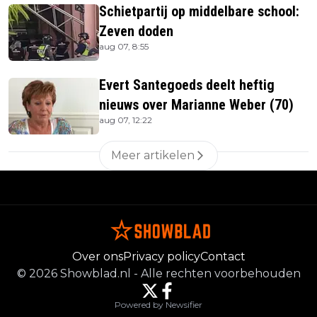
Schietpartij op middelbare school:
Zeven doden
aug 07, 8:55
Evert Santegoeds deelt heftig
nieuws over Marianne Weber (70)
aug 07, 12:22
Meer artikelen
Over ons
Privacy policy
Contact
©
2026
Showblad.nl
-
Alle rechten voorbehouden
Powered by Newsifier