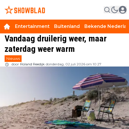
Entertainment
Buitenland
Bekende Nederla
Vandaag druilerig weer, maar
zaterdag weer warm
Nieuws
door
Roland Reedijk
donderdag, 02 juli 2026 om 10:27