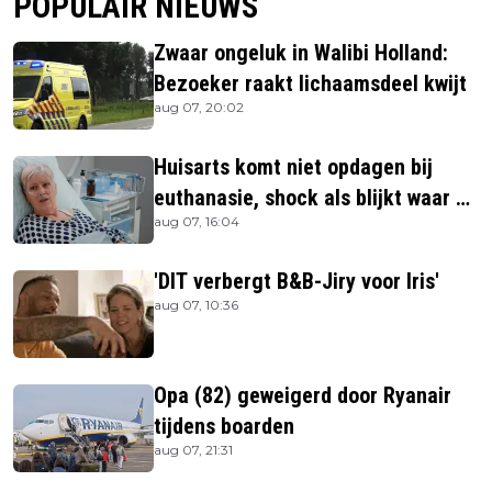
POPULAIR NIEUWS
Zwaar ongeluk in Walibi Holland:
Bezoeker raakt lichaamsdeel kwijt
aug 07, 20:02
Huisarts komt niet opdagen bij
euthanasie, shock als blijkt waar ze
aug 07, 16:04
is
'DIT verbergt B&B-Jiry voor Iris'
aug 07, 10:36
Opa (82) geweigerd door Ryanair
tijdens boarden
aug 07, 21:31