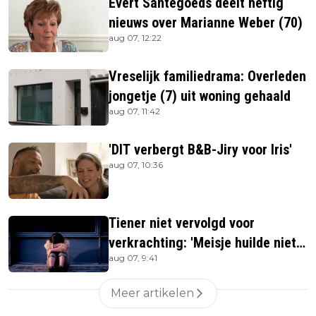
Evert Santegoeds deelt heftig
nieuws over Marianne Weber (70)
aug 07, 12:22
Vreselijk familiedrama: Overleden
jongetje (7) uit woning gehaald
aug 07, 11:42
'DIT verbergt B&B-Jiry voor Iris'
aug 07, 10:36
Tiener niet vervolgd voor
verkrachting: 'Meisje huilde niet
aug 07, 9:41
hard genoeg'
Meer artikelen