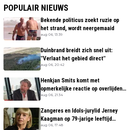
POPULAIR NIEUWS
Bekende politicus zoekt ruzie op
het strand, wordt neergemaaid
aug 06, 13:39
Duinbrand breidt zich snel uit:
''Verlaat het gebied direct''
aug 06, 20:42
Henkjan Smits komt met
opmerkelijke reactie op overlijden
aug 06, 21:34
Jerney Kaagman
Zangeres en Idols-jurylid Jerney
Kaagman op 79-jarige leeftijd
aug 06, 17:48
overleden