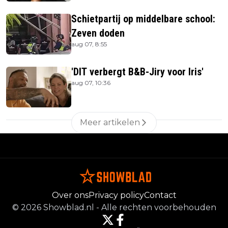
Schietpartij op middelbare school:
Zeven doden
aug 07, 8:55
'DIT verbergt B&B-Jiry voor Iris'
aug 07, 10:36
Meer artikelen
Over ons
Privacy policy
Contact
©
2026
Showblad.nl
-
Alle rechten voorbehouden