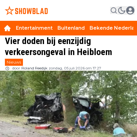
Entertainment
Buitenland
Bekende Nederla
Vier doden bij eenzijdig
verkeersongeval in Heibloem
Nieuws
door
Roland Reedijk
zondag, 05 juli 2026 om 17:27