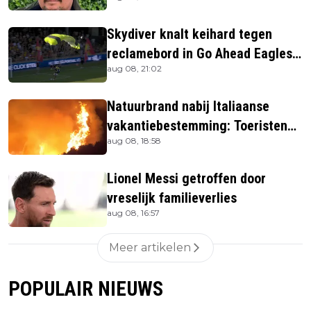
Skydiver knalt keihard tegen
reclamebord in Go Ahead Eagles-
aug 08, 21:02
stadion
Natuurbrand nabij Italiaanse
vakantiebestemming: Toeristen
aug 08, 18:58
uit verblijven gehaald
Lionel Messi getroffen door
vreselijk familieverlies
aug 08, 16:57
Meer artikelen
POPULAIR NIEUWS