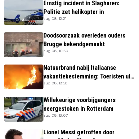
Ernstig incident in Slagharen:
Politie zet helikopter in
aug 08, 12:21
Doodsoorzaak overleden ouders
Brugge bekendgemaakt
aug 08, 10:50
Natuurbrand nabij Italiaanse
vakantiebestemming: Toeristen uit
aug 08, 18:58
verblijven gehaald
Willekeurige voorbijgangers
neergestoken in Rotterdam
aug 08, 13:07
Lionel Messi getroffen door