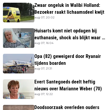
Zwaar ongeluk in Walibi Holland:
Bezoeker raakt lichaamsdeel kwijt
aug 07, 20:02
Huisarts komt niet opdagen bij
euthanasie, shock als blijkt waar ze
aug 07, 16:04
is
Opa (82) geweigerd door Ryanair
tijdens boarden
aug 07, 21:31
Evert Santegoeds deelt heftig
nieuws over Marianne Weber (70)
aug 07, 12:22
Doodsoorzaak overleden ouders