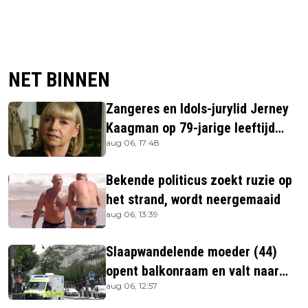
NET BINNEN
Zangeres en Idols-jurylid Jerney
Kaagman op 79-jarige leeftijd
aug 06, 17:48
overleden
Bekende politicus zoekt ruzie op
het strand, wordt neergemaaid
aug 06, 13:39
Slaapwandelende moeder (44)
opent balkonraam en valt naar
aug 06, 12:57
beneden