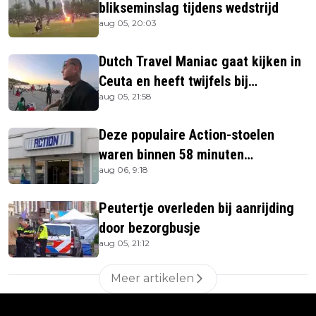
blikseminslag tijdens wedstrijd
aug 05, 20:03
Dutch Travel Maniac gaat kijken in
Ceuta en heeft twijfels bij
aug 05, 21:58
berichtgeving media
Deze populaire Action-stoelen
waren binnen 58 minuten
aug 06, 9:18
uitverkocht zijn vandaag weer te
verkrijgen
Peutertje overleden bij aanrijding
door bezorgbusje
aug 05, 21:12
Meer artikelen