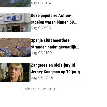
aug 06, 20:42
direct''
Deze populaire Action-
stoelen waren binnen 58
aug 06, 9:18
minuten uitverkocht zijn
vandaag weer te verkrijgen
Spanje sluit meerdere
stranden nadat gevaarlijk
aug 06, 11:50
zeedier opduikt
Zangeres en Idols-jurylid
Jerney Kaagman op 79-jarige
aug 06, 17:48
leeftijd overleden
Meer artikelen