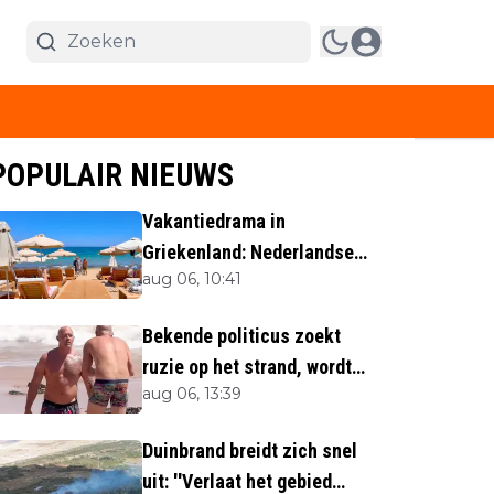
POPULAIR NIEUWS
Vakantiedrama in
Griekenland: Nederlandse
aug 06, 10:41
(40) omgekomen
Bekende politicus zoekt
ruzie op het strand, wordt
aug 06, 13:39
neergemaaid
Duinbrand breidt zich snel
uit: ''Verlaat het gebied