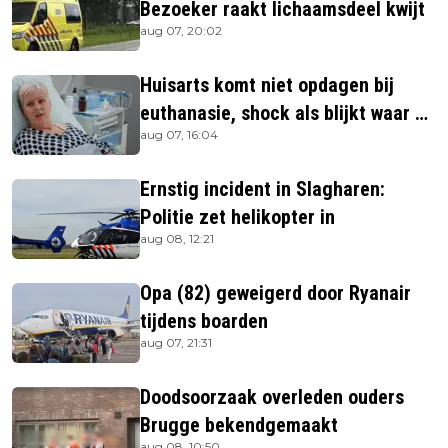
Bezoeker raakt lichaamsdeel kwijt
aug 07, 20:02
Huisarts komt niet opdagen bij
euthanasie, shock als blijkt waar ze
aug 07, 16:04
is
Ernstig incident in Slagharen:
Politie zet helikopter in
aug 08, 12:21
Opa (82) geweigerd door Ryanair
tijdens boarden
aug 07, 21:31
Doodsoorzaak overleden ouders
Brugge bekendgemaakt
aug 08, 10:50