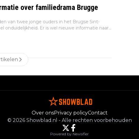
rmatie over familiedrama Brugge
den van twee jonge ouders in het Brugse Sint-
el onduidelijkheid. Er is wel nieuwe informatie naar
ver het familiedrama, dat vier minderjarige
tikelen
Over ons
Privacy policy
Contact
©
2026
Showblad.nl
-
Alle rechten voorbehouden
Powered by Newsifier