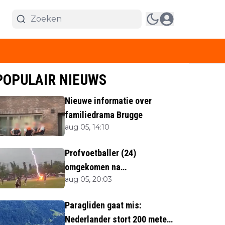
POPULAIR NIEUWS
Nieuwe informatie over
familiedrama Brugge
aug 05, 14:10
Profvoetballer (24)
omgekomen na
aug 05, 20:03
blikseminslag tijdens
wedstrijd
Paragliden gaat mis:
Nederlander stort 200 meter