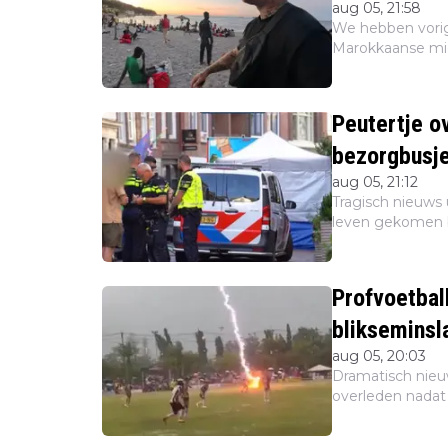
aug 05, 21:58
We hebben vori
Marokkaanse mi
binnenkwamen. D
controle zijn. Maa
Peutertje ov
bezorgbusj
aug 05, 21:12
Tragisch nieuws 
leven gekomen b
bestuurder van h
sociale media....
Profvoetba
blikseminsl
aug 05, 20:03
Dramatisch nieuw
overleden nadat 
bliksem. Beelde
rond op...