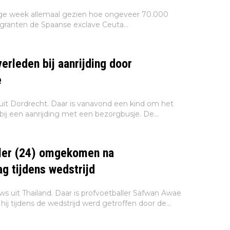
ge week allemaal gezien hoe ongeveer 70.000
granten de Spaanse exclave Ceuta
e situatie zou inmiddels zo goed als onder
r is dat wel écht z...
erleden bij aanrijding door
e
uit Dordrecht. Daar is vanavond een kind om het
ij een aanrijding met een bezorgbusje. De
et busje is aangehouden, zo meldt de politie op
ller (24) omgekomen na
ag tijdens wedstrijd
s uit Thailand. Daar is profvoetballer Safwan Awae
hij tijdens de wedstrijd werd getroffen door de
n van de tragische gebeurtenis gaan momenteel