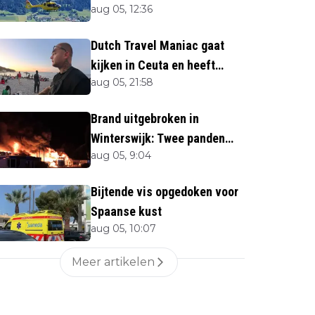
aug 05, 12:36
naar beneden
Dutch Travel Maniac gaat
kijken in Ceuta en heeft
aug 05, 21:58
twijfels bij berichtgeving
media
Brand uitgebroken in
Winterswijk: Twee panden
aug 05, 9:04
verloren
Bijtende vis opgedoken voor
Spaanse kust
aug 05, 10:07
Meer artikelen