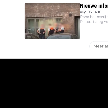
Nieuwe info
aug 05, 14:10
Rond het overlij
Pieters is nog ve
buiten gekomen o
kinderen...
Meer ar