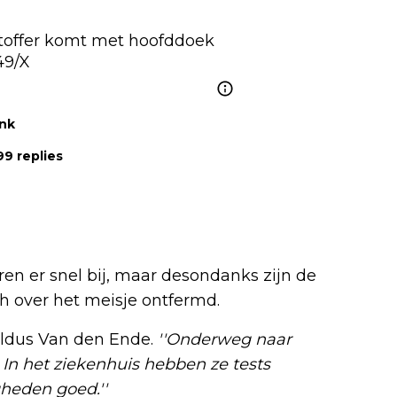
toffer komt met hoofddoek 
49/X
ink
9 replies
en er snel bij, maar desondanks zijn de
 over het meisje ontfermd.
aldus Van den Ende.
''Onderweg naar
. In het ziekenhuis hebben ze tests
heden goed.''