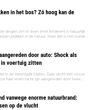
ken in het bos? Zó hoog kan de
te dingen om te doen (met kinderen) is natuurlijk
sen plukken in de natuur. Maar dat is niet overal
 daarnaast te veel vruchten meeneemt, riskeert
aangereden door auto: Shock als
r in voertuig zitten
atie in de Verenigde Staten. Daar vecht een vrouw
voor haar leven na te zijn aangereden door twee
n 6 jaar. De kinderen hadden de auto van hun
nd vanwege enorme natuurbrand:
en op de vlucht