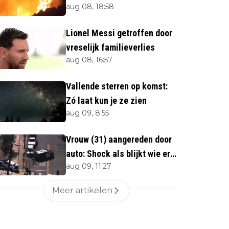
aug 08, 18:58
Toeristen uit verblijven
gehaald
Lionel Messi getroffen door
vreselijk familieverlies
aug 08, 16:57
Vallende sterren op komst:
Zó laat kun je ze zien
aug 09, 8:55
Vrouw (31) aangereden door
auto: Shock als blijkt wie er
aug 09, 11:27
in voertuig zitten
Meer artikelen