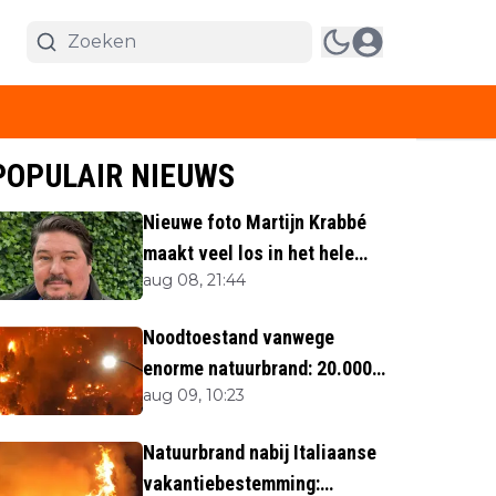
POPULAIR NIEUWS
Nieuwe foto Martijn Krabbé
maakt veel los in het hele
aug 08, 21:44
land
Noodtoestand vanwege
enorme natuurbrand: 20.000
aug 09, 10:23
mensen op de vlucht
Natuurbrand nabij Italiaanse
vakantiebestemming: