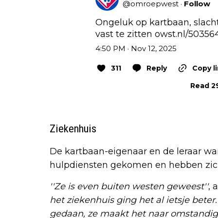
@
omroepwest
·
Follow
Ongeluk op kartbaan, slach
vast te zitten 
owst.nl/50356
4:50 PM · Nov 12, 2025
311
Reply
Copy l
Read 29
Ziekenhuis
De kartbaan-eigenaar en de leraar war
hulpdiensten gekomen en hebben zich
''Ze is even buiten westen geweest''
, 
het ziekenhuis ging het al ietsje beter
gedaan, ze maakt het naar omstandig