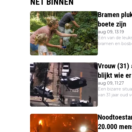
NET BINNEN
Bramen pluk
boete zijn
aug 09, 13:19
Eén van de leuks
bramen en bosbes
toegestaan. Wie
een to...
Vrouw (31) 
blijkt wie e
aug 09, 11:27
Een bizarre situ
van 31 jaar oud 
kinderen van 4 e
ouders ge...
Noodtoesta
20.000 mens