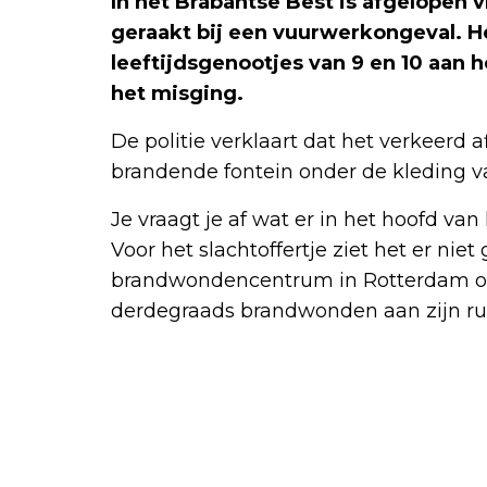
In het Brabantse Best is afgelopen
geraakt bij een vuurwerkongeval. H
leeftijdsgenootjes van 9 en 10 aan h
het misging.
De politie verklaart dat het verkeerd 
brandende fontein onder de kleding v
Je vraagt je af wat er in het hoofd va
Voor het slachtoffertje ziet het er niet
brandwondencentrum in Rotterdam o
derdegraads brandwonden aan zijn ru