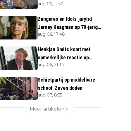
aug 06, 11:50
zeedier opduikt
Zangeres en Idols-jurylid
Jerney Kaagman op 79-jarige
aug 06, 17:48
leeftijd overleden
Henkjan Smits komt met
opmerkelijke reactie op
aug 06, 21:34
overlijden Jerney Kaagman
Schietpartij op middelbare
school: Zeven doden
aug 07, 8:55
Meer artikelen