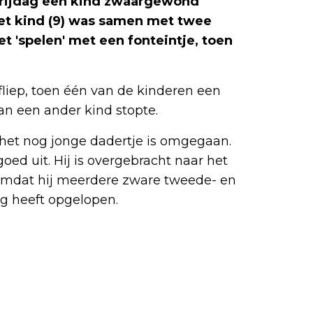
 vrijdag een kind zwaargewond
et kind (9) was samen met twee
et 'spelen' met een fonteintje, toen
afliep, toen één van de kinderen een
an een ander kind stopte.
n het nog jonge dadertje is omgegaan.
 goed uit. Hij is overgebracht naar het
mdat hij meerdere zware tweede- en
g heeft opgelopen.