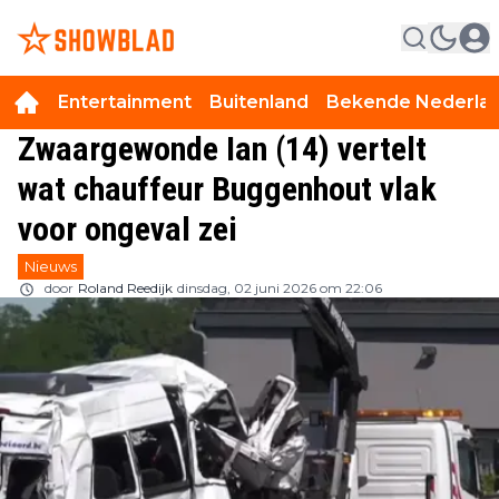
Entertainment
Buitenland
Bekende Nederla
Zwaargewonde Ian (14) vertelt
wat chauffeur Buggenhout vlak
voor ongeval zei
Nieuws
door
Roland Reedijk
dinsdag, 02 juni 2026 om 22:06