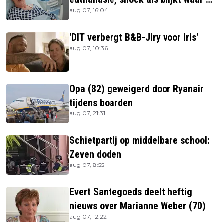
aug 07, 16:04
is
'DIT verbergt B&B-Jiry voor Iris'
aug 07, 10:36
Opa (82) geweigerd door Ryanair
tijdens boarden
aug 07, 21:31
Schietpartij op middelbare school:
Zeven doden
aug 07, 8:55
Evert Santegoeds deelt heftig
nieuws over Marianne Weber (70)
aug 07, 12:22