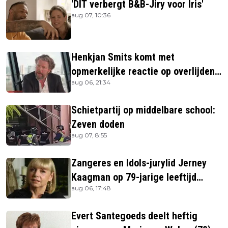
'DIT verbergt B&B-Jiry voor Iris'
aug 07, 10:36
Henkjan Smits komt met
opmerkelijke reactie op overlijden
aug 06, 21:34
Jerney Kaagman
Schietpartij op middelbare school:
Zeven doden
aug 07, 8:55
Zangeres en Idols-jurylid Jerney
Kaagman op 79-jarige leeftijd
aug 06, 17:48
overleden
Evert Santegoeds deelt heftig