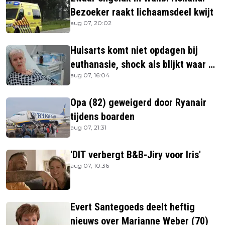
Bezoeker raakt lichaamsdeel kwijt
aug 07, 20:02
Huisarts komt niet opdagen bij
euthanasie, shock als blijkt waar ze
aug 07, 16:04
is
Opa (82) geweigerd door Ryanair
tijdens boarden
aug 07, 21:31
'DIT verbergt B&B-Jiry voor Iris'
aug 07, 10:36
Evert Santegoeds deelt heftig
nieuws over Marianne Weber (70)