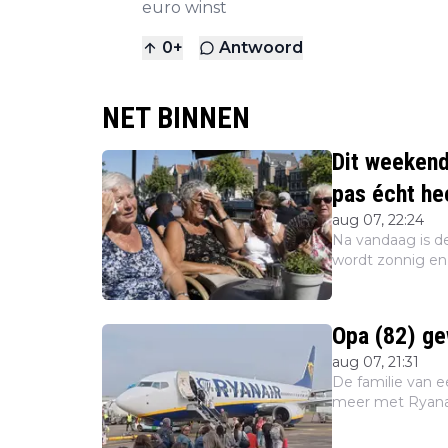
euro winst
0
+
Antwoord
NET BINNEN
Dit weeken
pas écht he
aug 07, 22:24
Na vandaag is de
wordt zonnig e
ons volgende wee
melden de we...
Opa (82) ge
aug 07, 21:31
De familie van 
meer met Ryanair
vliegtuig werd 
Dat mel...