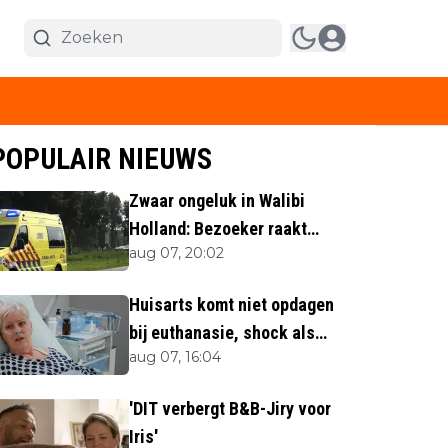
POPULAIR NIEUWS
Zwaar ongeluk in Walibi
Holland: Bezoeker raakt
aug 07, 20:02
lichaamsdeel kwijt
Huisarts komt niet opdagen
bij euthanasie, shock als
aug 07, 16:04
blijkt waar ze is
'DIT verbergt B&B-Jiry voor
Iris'