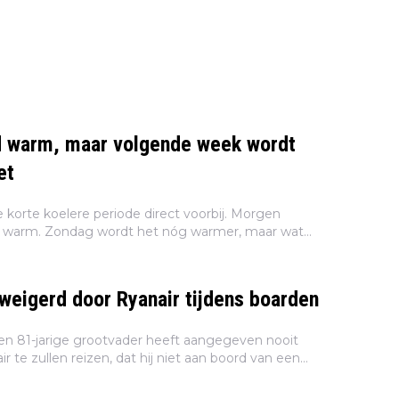
d warm, maar volgende week wordt
et
 korte koelere periode direct voorbij. Morgen
n warm. Zondag wordt het nóg warmer, maar wat
k te wachten staat is flinke tropische hitte. Dat
weigerd door Ryanair tijdens boarden
een 81-jarige grootvader heeft aangegeven nooit
 te zullen reizen, dat hij niet aan boord van een
gelaten wegens 'een probleem' met zijn paspoort.