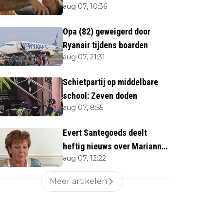
aug 07, 10:36
Opa (82) geweigerd door
Ryanair tijdens boarden
aug 07, 21:31
Schietpartij op middelbare
school: Zeven doden
aug 07, 8:55
Evert Santegoeds deelt
heftig nieuws over Marianne
aug 07, 12:22
Weber (70)
Meer artikelen