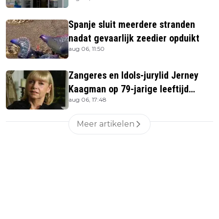
uitverkocht zijn vandaag weer te
verkrijgen
Spanje sluit meerdere stranden
nadat gevaarlijk zeedier opduikt
aug 06, 11:50
Zangeres en Idols-jurylid Jerney
Kaagman op 79-jarige leeftijd
aug 06, 17:48
overleden
Meer artikelen