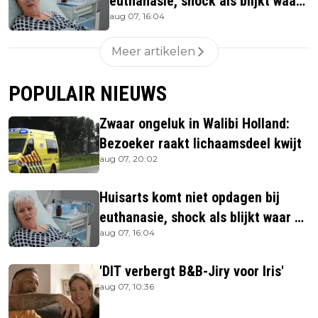
euthanasie, shock als blijkt waar
aug 07, 16:04
ze is
Meer artikelen
POPULAIR NIEUWS
Zwaar ongeluk in Walibi Holland:
Bezoeker raakt lichaamsdeel kwijt
aug 07, 20:02
Huisarts komt niet opdagen bij
euthanasie, shock als blijkt waar ze
aug 07, 16:04
is
'DIT verbergt B&B-Jiry voor Iris'
aug 07, 10:36