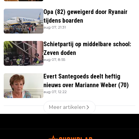
Opa (82) geweigerd door Ryanair
tijdens boarden
aug 07, 21:31
Schietpartij op middelbare school:
Zeven doden
aug 07, 8:55
Evert Santegoeds deelt heftig
nieuws over Marianne Weber (70)
aug 07, 12:22
Meer artikelen