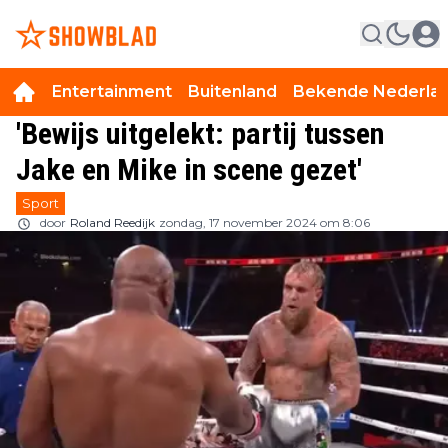
Entertainment
Buitenland
Bekende Nederla
'Bewijs uitgelekt: partij tussen
Jake en Mike in scene gezet'
Sport
door
Roland Reedijk
zondag, 17 november 2024 om 8:06