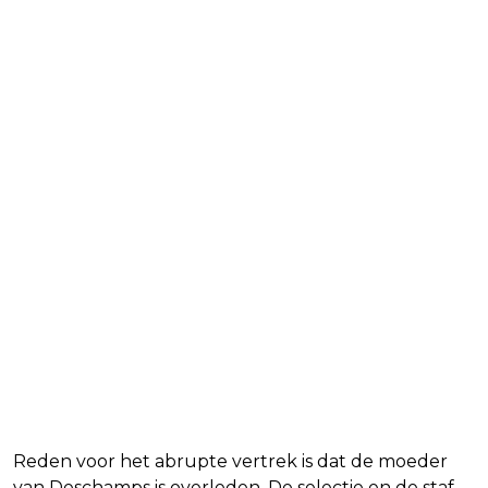
Reden voor het abrupte vertrek is dat de moeder
van Deschamps is overleden. De selectie en de staf