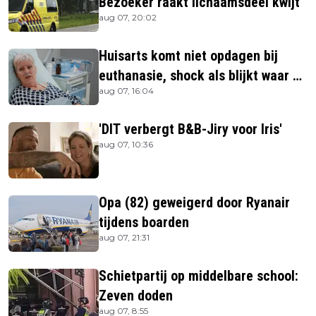
Bezoeker raakt lichaamsdeel kwijt
aug 07, 20:02
Huisarts komt niet opdagen bij
euthanasie, shock als blijkt waar ze
aug 07, 16:04
is
'DIT verbergt B&B-Jiry voor Iris'
aug 07, 10:36
Opa (82) geweigerd door Ryanair
tijdens boarden
aug 07, 21:31
Schietpartij op middelbare school:
Zeven doden
aug 07, 8:55