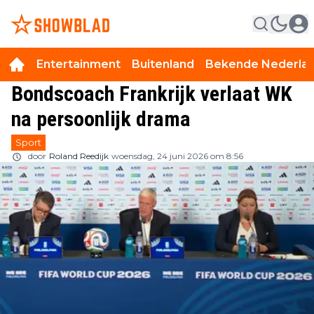
Entertainment
Buitenland
Bekende Nederla
Bondscoach Frankrijk verlaat WK
na persoonlijk drama
Sport
door
Roland Reedijk
woensdag, 24 juni 2026 om 8:56