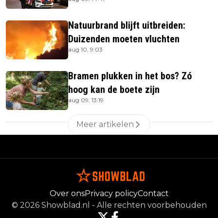
Natuurbrand blijft uitbreiden:
Duizenden moeten vluchten
aug 10, 9:03
Bramen plukken in het bos? Zó
hoog kan de boete zijn
aug 09, 13:19
Meer artikelen
Over ons
Privacy policy
Contact
©
2026
Showblad.nl
-
Alle rechten voorbehouden