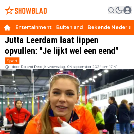
Entertainment
Buitenland
Bekende Nederla
Jutta Leerdam laat lippen
opvullen: ''Je lijkt wel een eend''
Sport
door
Roland Reedijk
woensdag, 04 september 2024 om 17:41