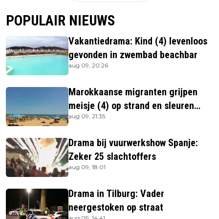
POPULAIR NIEUWS
Vakantiedrama: Kind (4) levenloos
gevonden in zwembad beachbar
aug 09, 20:26
Marokkaanse migranten grijpen
meisje (4) op strand en sleuren
aug 09, 21:35
haar in zee
Drama bij vuurwerkshow Spanje:
Zeker 25 slachtoffers
aug 09, 18:01
Drama in Tilburg: Vader
neergestoken op straat
aug 09, 14:41