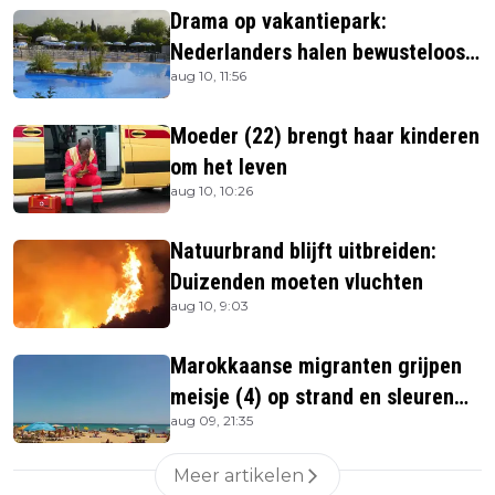
Drama op vakantiepark:
Nederlanders halen bewusteloos
aug 10, 11:56
kind (4) uit zwembad
Moeder (22) brengt haar kinderen
om het leven
aug 10, 10:26
Natuurbrand blijft uitbreiden:
Duizenden moeten vluchten
aug 10, 9:03
Marokkaanse migranten grijpen
meisje (4) op strand en sleuren
aug 09, 21:35
haar in zee
Meer artikelen