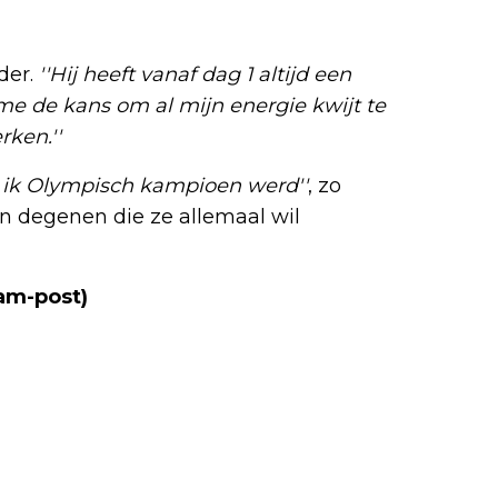
der.
''Hij heeft vanaf dag 1 altijd een
f me de kans om al mijn energie kwijt te
rken.''
at ik Olympisch kampioen werd''
, zo
van degenen die ze allemaal wil
am-post)