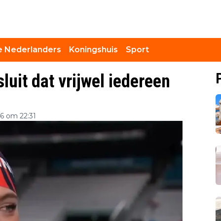
 Nederlanders
Koningshuis
Sport
uit dat vrijwel iedereen
26 om 22:31