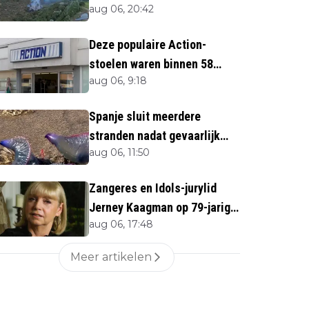
aug 06, 20:42
direct''
Deze populaire Action-
stoelen waren binnen 58
aug 06, 9:18
minuten uitverkocht zijn
vandaag weer te verkrijgen
Spanje sluit meerdere
stranden nadat gevaarlijk
aug 06, 11:50
zeedier opduikt
Zangeres en Idols-jurylid
Jerney Kaagman op 79-jarige
aug 06, 17:48
leeftijd overleden
Meer artikelen