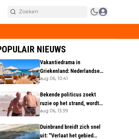
POPULAIR NIEUWS
Vakantiedrama in
Griekenland: Nederlandse
aug 06, 10:41
(40) omgekomen
Bekende politicus zoekt
ruzie op het strand, wordt
aug 06, 13:39
neergemaaid
Duinbrand breidt zich snel
uit: ''Verlaat het gebied