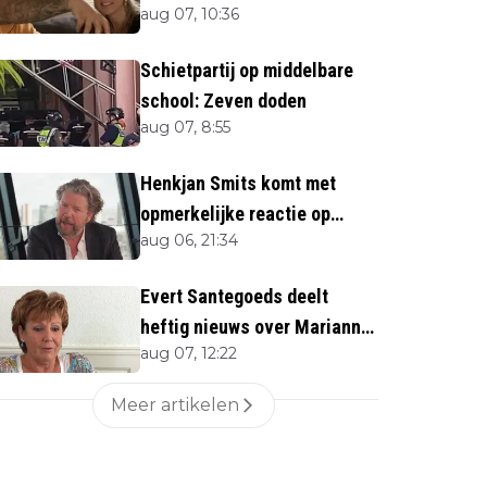
aug 07, 10:36
Schietpartij op middelbare
school: Zeven doden
aug 07, 8:55
Henkjan Smits komt met
opmerkelijke reactie op
aug 06, 21:34
overlijden Jerney Kaagman
Evert Santegoeds deelt
heftig nieuws over Marianne
aug 07, 12:22
Weber (70)
Meer artikelen