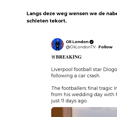
Langs deze weg wensen we de nabe
schieten tekort.
Oli London
@
OliLondonTV
·
Follow
🚨𝐁𝐑𝐄𝐀𝐊𝐈𝐍𝐆:

Liverpool football star Diogo
following a car crash. 

The footballers final tragic
from his wedding day with 
just 11 days ago. 