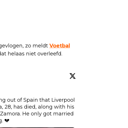
 gevlogen, zo meldt
Voetbal
t helaas niet overleefd.
 out of Spain that Liverpool 
 28, has died, along with his 
n Zamora. He only got married 
. 💔 