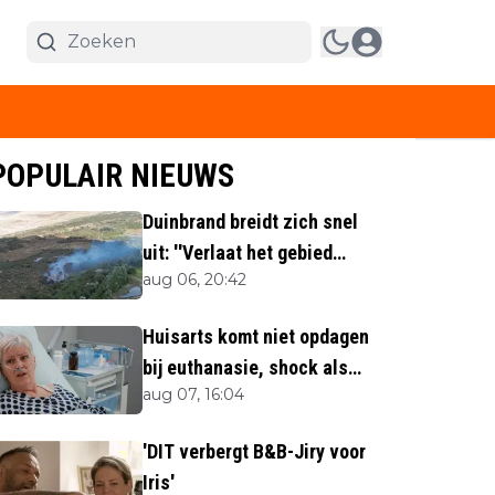
POPULAIR NIEUWS
Duinbrand breidt zich snel
uit: ''Verlaat het gebied
aug 06, 20:42
direct''
Huisarts komt niet opdagen
bij euthanasie, shock als
aug 07, 16:04
blijkt waar ze is
'DIT verbergt B&B-Jiry voor
Iris'