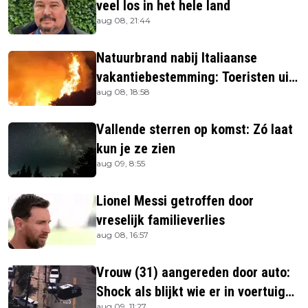
veel los in het hele land
aug 08, 21:44
Natuurbrand nabij Italiaanse
vakantiebestemming: Toeristen uit
aug 08, 18:58
verblijven gehaald
Vallende sterren op komst: Zó laat
kun je ze zien
aug 09, 8:55
Lionel Messi getroffen door
vreselijk familieverlies
aug 08, 16:57
Vrouw (31) aangereden door auto:
Shock als blijkt wie er in voertuig
aug 09, 11:27