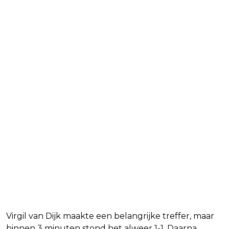
Virgil van Dijk maakte een belangrijke treffer, maar
binnen 3 minuten stond het alweer 1-1. Daarna