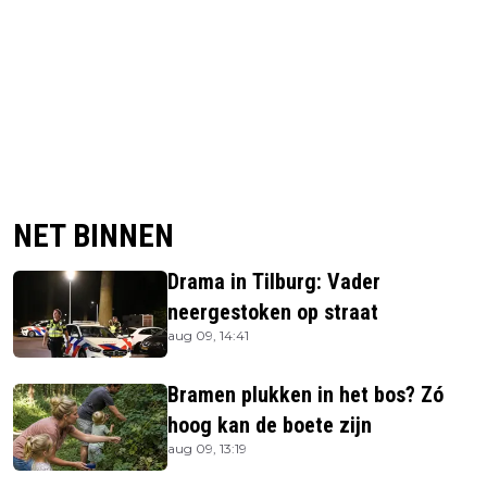
NET BINNEN
Drama in Tilburg: Vader
neergestoken op straat
aug 09, 14:41
Bramen plukken in het bos? Zó
hoog kan de boete zijn
aug 09, 13:19