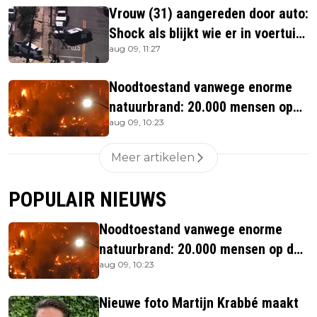
Vrouw (31) aangereden door auto:
Shock als blijkt wie er in voertuig
aug 09, 11:27
zitten
Noodtoestand vanwege enorme
natuurbrand: 20.000 mensen op
aug 09, 10:23
de vlucht
Meer artikelen
POPULAIR NIEUWS
Noodtoestand vanwege enorme
natuurbrand: 20.000 mensen op de
aug 09, 10:23
vlucht
Nieuwe foto Martijn Krabbé maakt