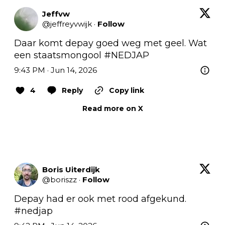
Jeffvw
@
jeffreyvwijk
·
Follow
Daar komt depay goed weg met geel. Wat 
een staatsmongool 
#NEDJAP
9:43 PM · Jun 14, 2026
4
Reply
Copy link
Read more on X
Boris Uiterdijk
@
boriszz
·
Follow
Depay had er ook met rood afgekund. 
#nedjap