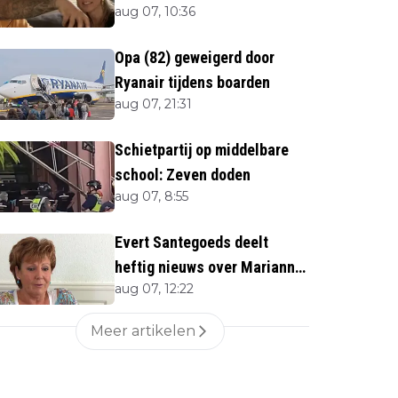
aug 07, 10:36
Opa (82) geweigerd door
Ryanair tijdens boarden
aug 07, 21:31
Schietpartij op middelbare
school: Zeven doden
aug 07, 8:55
Evert Santegoeds deelt
heftig nieuws over Marianne
aug 07, 12:22
Weber (70)
Meer artikelen