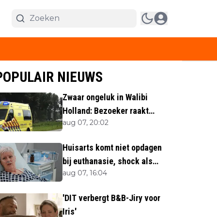
POPULAIR NIEUWS
Zwaar ongeluk in Walibi
Holland: Bezoeker raakt
aug 07, 20:02
lichaamsdeel kwijt
Huisarts komt niet opdagen
bij euthanasie, shock als
aug 07, 16:04
blijkt waar ze is
'DIT verbergt B&B-Jiry voor
Iris'