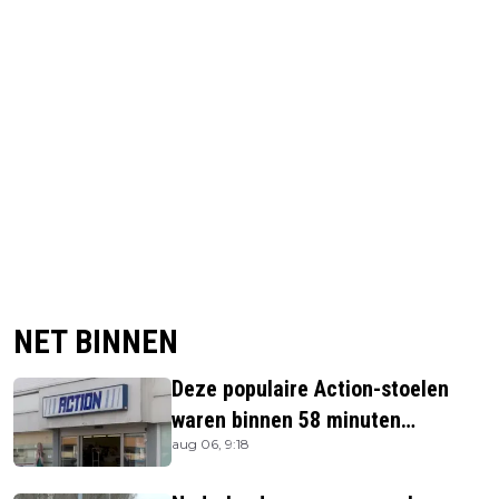
NET BINNEN
Deze populaire Action-stoelen
waren binnen 58 minuten
aug 06, 9:18
uitverkocht zijn vandaag weer te
verkrijgen