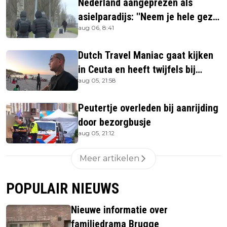
Nederland aangeprezen als
asielparadijs: ''Neem je hele gezin
aug 06, 8:41
mee''
Dutch Travel Maniac gaat kijken
in Ceuta en heeft twijfels bij
aug 05, 21:58
berichtgeving media
Peutertje overleden bij aanrijding
door bezorgbusje
aug 05, 21:12
Meer artikelen
POPULAIR NIEUWS
Nieuwe informatie over
familiedrama Brugge