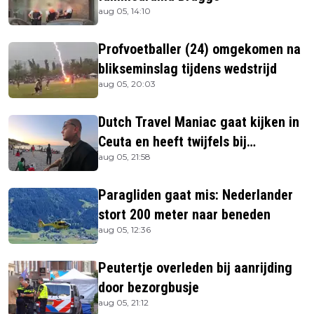
aug 05, 14:10
Profvoetballer (24) omgekomen na
blikseminslag tijdens wedstrijd
aug 05, 20:03
Dutch Travel Maniac gaat kijken in
Ceuta en heeft twijfels bij
aug 05, 21:58
berichtgeving media
Paragliden gaat mis: Nederlander
stort 200 meter naar beneden
aug 05, 12:36
Peutertje overleden bij aanrijding
door bezorgbusje
aug 05, 21:12