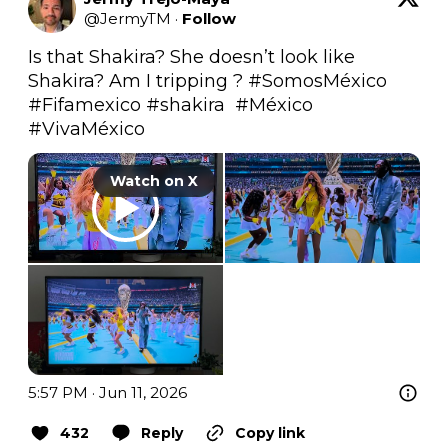
@
JermyTM
·
Follow
Is that Shakira? She doesn’t look like 
Shakira? Am I tripping ? 
#SomosMéxico
#Fifamexico
#shakira
#México
#VivaMéxico
Watch on X
5:57 PM · Jun 11, 2026
432
Reply
Copy link