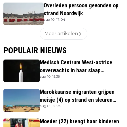
Overleden persoon gevonden op
strand Noordwijk
aug 10, 17:04
Meer artikelen
POPULAIR NIEUWS
Medisch Centrum West-actrice
onverwachts in haar slaap
aug 10, 15:39
overleden
Marokkaanse migranten grijpen
meisje (4) op strand en sleuren
aug 09, 21:35
haar in zee
Moeder (22) brengt haar kinderen