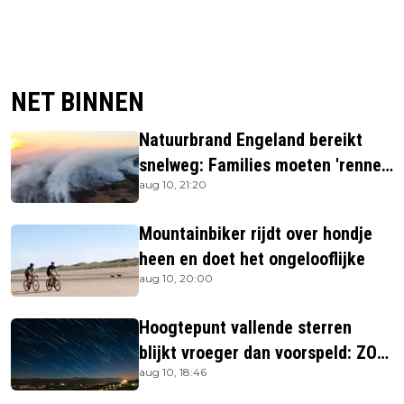
NET BINNEN
Natuurbrand Engeland bereikt
snelweg: Families moeten 'rennen
aug 10, 21:20
voor hun leven'
Mountainbiker rijdt over hondje
heen en doet het ongelooflijke
aug 10, 20:00
Hoogtepunt vallende sterren
blijkt vroeger dan voorspeld: ZO
aug 10, 18:46
laat kun je ze zien