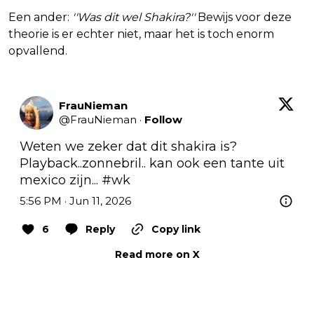
Een ander:
''Was dit wel Shakira?''
Bewijs voor deze
theorie is er echter niet, maar het is toch enorm
opvallend.
FrauNieman
@
FrauNieman
·
Follow
Weten we zeker dat dit shakira is? 
Playback..zonnebril.. kan ook een tante uit 
mexico zijn... 
#wk
5:56 PM · Jun 11, 2026
6
Reply
Copy link
Read more on X