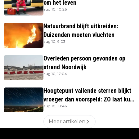
om het leven
aug 10, 10:26
Natuurbrand blijft uitbreiden:
Duizenden moeten vluchten
aug 10, 9:03
Overleden persoon gevonden op
strand Noordwijk
aug 10, 17:04
Hoogtepunt vallende sterren blijkt
vroeger dan voorspeld: ZO laat kun
aug 10, 18:46
je ze zien
Meer artikelen