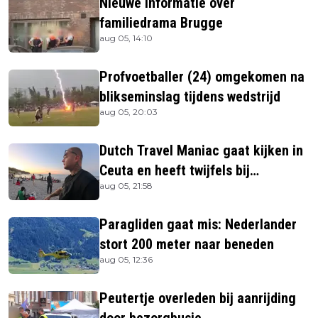
Nieuwe informatie over
familiedrama Brugge
aug 05, 14:10
Profvoetballer (24) omgekomen na
blikseminslag tijdens wedstrijd
aug 05, 20:03
Dutch Travel Maniac gaat kijken in
Ceuta en heeft twijfels bij
aug 05, 21:58
berichtgeving media
Paragliden gaat mis: Nederlander
stort 200 meter naar beneden
aug 05, 12:36
Peutertje overleden bij aanrijding