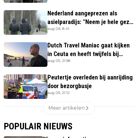
verkrijgen
Nederland aangeprezen als
asielparadijs: ''Neem je hele gezin
aug 06, 8:41
mee''
Dutch Travel Maniac gaat kijken
in Ceuta en heeft twijfels bij
aug 05, 21:58
berichtgeving media
Peutertje overleden bij aanrijding
door bezorgbusje
aug 05, 21:12
Meer artikelen
POPULAIR NIEUWS