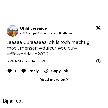
Uhhhverynice
@
RootjeRotterdam
·
Follow
Jaaaaa Curaaaaaa, dit is toch machtig 
mooi, mensen 
#duicur
#duicuw
#fifaworldcup2026
5:26 PM · Jun 14, 2026
1
Reply
Copy link
Read more on X
Bijna rust