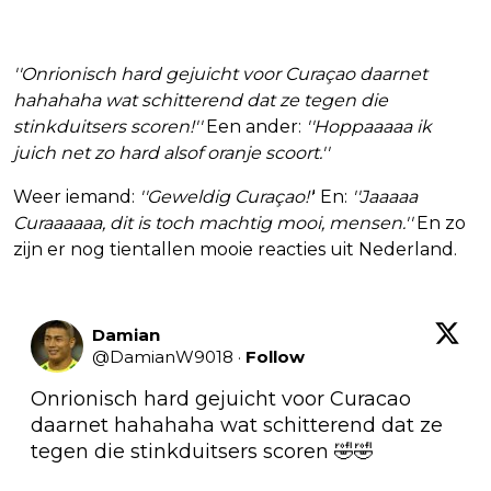
''Onrionisch hard gejuicht voor Curaçao daarnet
hahahaha wat schitterend dat ze tegen die
stinkduitsers scoren!''
Een ander:
''Hoppaaaaa ik
juich net zo hard alsof oranje scoort.''
Weer iemand:
''Geweldig Curaçao!'
' En:
''Jaaaaa
Curaaaaaa, dit is toch machtig mooi, mensen.''
En zo
zijn er nog tientallen mooie reacties uit Nederland.
Damian
@
DamianW9018
·
Follow
Onrionisch hard gejuicht voor Curacao 
daarnet hahahaha wat schitterend dat ze 
tegen die stinkduitsers scoren 🤣🤣
