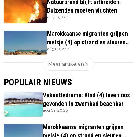
Natuurbrand blijft uitbreiden:
Duizenden moeten vluchten
aug 10, 9:03
Marokkaanse migranten grijpen
meisje (4) op strand en sleuren
aug 09, 21:35
haar in zee
Meer artikelen
POPULAIR NIEUWS
Vakantiedrama: Kind (4) levenloos
gevonden in zwembad beachbar
aug 09, 20:26
Marokkaanse migranten grijpen
meisje (4) op strand en sleuren