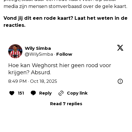
media zijn mensen stomverbaasd over de gele kaart.
Vond jij dit een rode kaart? Laat het weten in de
reacties.
Wily Simba
@
WilySimba
·
Follow
Hoe kan Weghorst hier geen rood voor 
krijgen? Absurd.
8:49 PM · Oct 18, 2025
151
Reply
Copy link
Read 7 replies