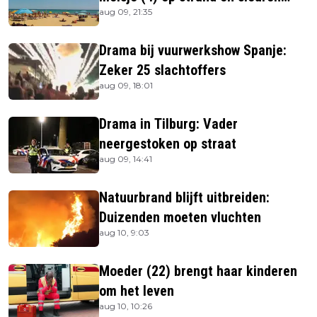
aug 09, 21:35
haar in zee
Drama bij vuurwerkshow Spanje:
Zeker 25 slachtoffers
aug 09, 18:01
Drama in Tilburg: Vader
neergestoken op straat
aug 09, 14:41
Natuurbrand blijft uitbreiden:
Duizenden moeten vluchten
aug 10, 9:03
Moeder (22) brengt haar kinderen
om het leven
aug 10, 10:26