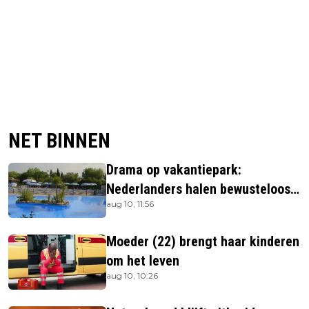
NET BINNEN
Drama op vakantiepark:
Nederlanders halen bewusteloos
aug 10, 11:56
kind (4) uit zwembad
Moeder (22) brengt haar kinderen
om het leven
aug 10, 10:26