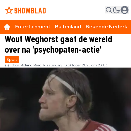
Entertainment
Buitenland
Bekende Nederla
Wout Weghorst gaat de wereld
over na 'psychopaten-actie'
Sport
door
Roland Reedijk
zaterdag, 18 oktober 2025 om 23:03