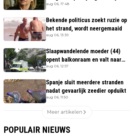
aug 06, 17:48
overleden
Bekende politicus zoekt ruzie op
het strand, wordt neergemaaid
aug 06, 13:39
Slaapwandelende moeder (44)
opent balkonraam en valt naar
aug 06, 12:57
beneden
Spanje sluit meerdere stranden
nadat gevaarlijk zeedier opduikt
aug 06, 11:50
Meer artikelen
POPULAIR NIEUWS