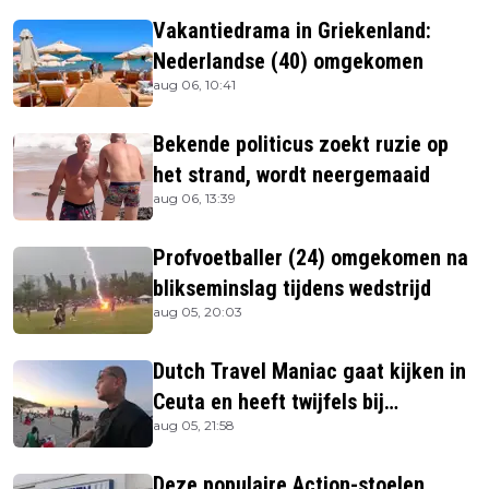
Vakantiedrama in Griekenland:
Nederlandse (40) omgekomen
aug 06, 10:41
Bekende politicus zoekt ruzie op
het strand, wordt neergemaaid
aug 06, 13:39
Profvoetballer (24) omgekomen na
blikseminslag tijdens wedstrijd
aug 05, 20:03
Dutch Travel Maniac gaat kijken in
Ceuta en heeft twijfels bij
aug 05, 21:58
berichtgeving media
Deze populaire Action-stoelen