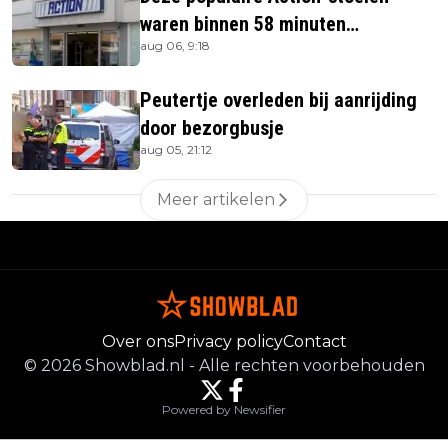
waren binnen 58 minuten
aug 06, 9:18
uitverkocht zijn vandaag weer te
verkrijgen
Peutertje overleden bij aanrijding
door bezorgbusje
aug 05, 21:12
Meer artikelen
Over ons
Privacy policy
Contact
©
2026
Showblad.nl
-
Alle rechten voorbehouden
Powered by Newsifier