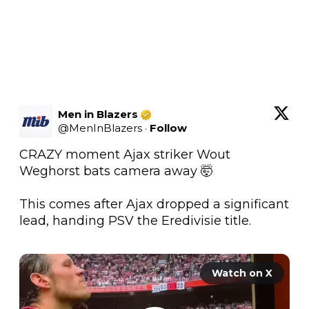
Men in Blazers
@
MenInBlazers
·
Follow
CRAZY moment Ajax striker Wout 
Weghorst bats camera away 🤯

This comes after Ajax dropped a significant 
lead, handing PSV the Eredivisie title. 

Watch on X