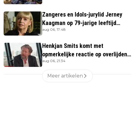
Zangeres en Idols-jurylid Jerney
Kaagman op 79-jarige leeftijd
aug 06, 17:48
overleden
Henkjan Smits komt met
opmerkelijke reactie op overlijden
aug 06, 21:34
Jerney Kaagman
Meer artikelen