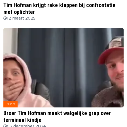
Tim Hofman krijgt rake klappen bij confrontatie
met oplichter
12 maart 2025
BNers
Broer Tim Hofman maakt walgelijke grap over
terminaal kindje
03 december 2024