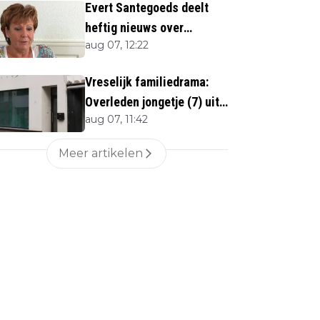
Evert Santegoeds deelt
heftig nieuws over
aug 07, 12:22
Marianne Weber (70)
Vreselijk familiedrama:
Overleden jongetje (7) uit
aug 07, 11:42
woning gehaald
Meer artikelen