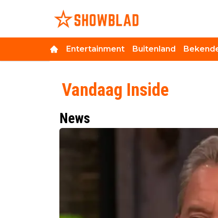
Entertainment
Buitenland
Bekende
Vandaag Inside
News