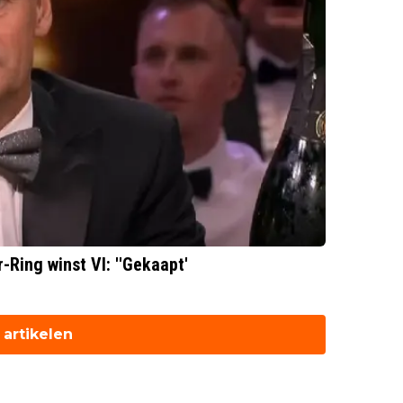
-Ring winst VI: ''Gekaapt'
artikelen