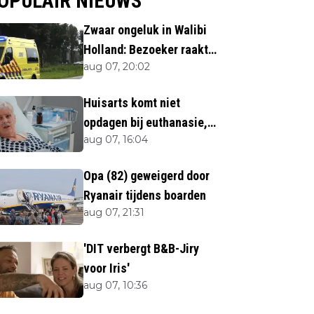
OPULAIR NIEUWS
Zwaar ongeluk in Walibi
Holland: Bezoeker raakt
aug 07, 20:02
lichaamsdeel kwijt
Huisarts komt niet
opdagen bij euthanasie,
aug 07, 16:04
shock als blijkt waar ze is
Opa (82) geweigerd door
Ryanair tijdens boarden
aug 07, 21:31
'DIT verbergt B&B-Jiry
voor Iris'
aug 07, 10:36