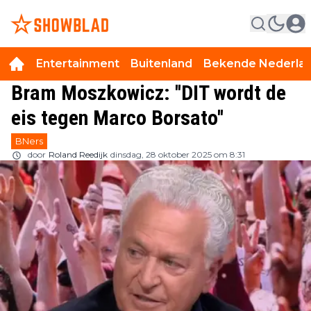
Entertainment
Buitenland
Bekende Nederla
Bram Moszkowicz: ''DIT wordt de
eis tegen Marco Borsato''
BNers
door
Roland Reedijk
dinsdag, 28 oktober 2025 om 8:31