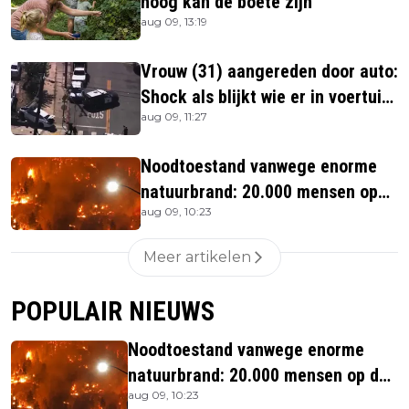
hoog kan de boete zijn
aug 09, 13:19
Vrouw (31) aangereden door auto:
Shock als blijkt wie er in voertuig
aug 09, 11:27
zitten
Noodtoestand vanwege enorme
natuurbrand: 20.000 mensen op
aug 09, 10:23
de vlucht
Meer artikelen
POPULAIR NIEUWS
Noodtoestand vanwege enorme
natuurbrand: 20.000 mensen op de
aug 09, 10:23
vlucht