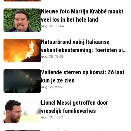
Nieuwe foto Martijn Krabbé maakt
veel los in het hele land
aug 08, 21:44
Natuurbrand nabij Italiaanse
vakantiebestemming: Toeristen uit
aug 08, 18:58
verblijven gehaald
Vallende sterren op komst: Zó laat
kun je ze zien
aug 09, 8:55
Lionel Messi getroffen door
vreselijk familieverlies
aug 08, 16:57