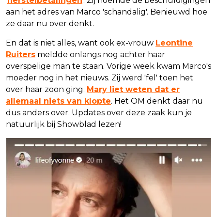
'
herstelbetalingen
'. Zij noemde de beschuldigingen
aan het adres van Marco 'schandalig'. Benieuwd hoe
ze daar nu over denkt.
En dat is niet alles, want ook ex-vrouw
Leontine
Ruiters
meldde onlangs nog achter haar
overspelige man te staan. Vorige week kwam Marco's
moeder nog in het nieuws. Zij werd 'fel' toen het
over haar zoon ging.
Mary liet weten dat er
allemaal niets van klopte
. Het OM denkt daar nu
dus anders over. Updates over deze zaak kun je
natuurlijk bij Showblad lezen!