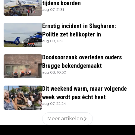
tijdens boarden
aug 07, 21:31
Ernstig incident in Slagharen:
Politie zet helikopter in
aug 08, 12:21
Doodsoorzaak overleden ouders
Brugge bekendgemaakt
aug 08, 10:50
Dit weekend warm, maar volgende
week wordt pas écht heet
aug 07, 22:24
Meer artikelen