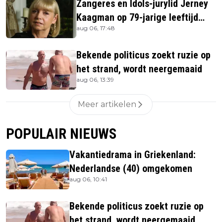
Zangeres en Idols-jurylid Jerney
Kaagman op 79-jarige leeftijd
aug 06, 17:48
overleden
Bekende politicus zoekt ruzie op
het strand, wordt neergemaaid
aug 06, 13:39
Meer artikelen
POPULAIR NIEUWS
Vakantiedrama in Griekenland:
Nederlandse (40) omgekomen
aug 06, 10:41
Bekende politicus zoekt ruzie op
het strand, wordt neergemaaid