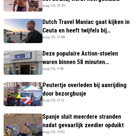
aug 06, 13:39
Dutch Travel Maniac gaat kijken in
Ceuta en heeft twijfels bij
aug 05, 21:58
berichtgeving media
Deze populaire Action-stoelen
waren binnen 58 minuten
aug 06, 9:18
uitverkocht zijn vandaag weer te
verkrijgen
Peutertje overleden bij aanrijding
door bezorgbusje
aug 05, 21:12
Spanje sluit meerdere stranden
nadat gevaarlijk zeedier opduikt
aug 06, 11:50