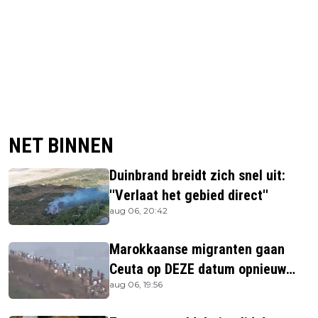
NET BINNEN
Duinbrand breidt zich snel uit:
''Verlaat het gebied direct''
aug 06, 20:42
Marokkaanse migranten gaan
Ceuta op DEZE datum opnieuw
aug 06, 19:56
bestormen